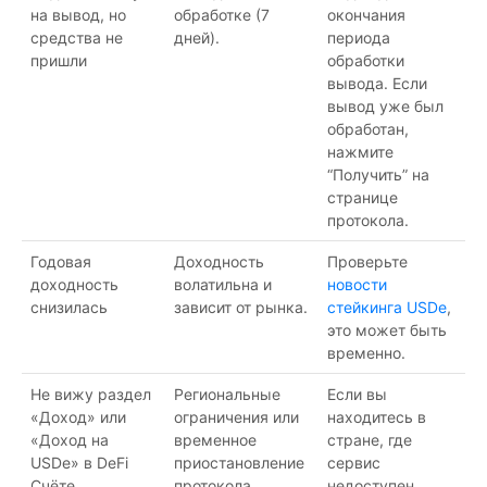
на вывод, но
обработке (7
окончания
средства не
дней).
периода
пришли
обработки
вывода. Если
вывод уже был
обработан,
нажмите
“Получить” на
странице
протокола.
Годовая
Доходность
Проверьте
доходность
волатильна и
новости
снизилась
зависит от рынка.
стейкинга USDe
,
это может быть
временно.
Не вижу раздел
Региональные
Если вы
«Доход» или
ограничения или
находитесь в
«Доход на
временное
стране, где
USDe» в DeFi
приостановление
сервис
Счёте
протокола.
недоступен,