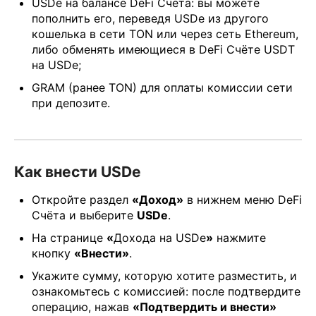
USDe на балансе DeFi Счёта: вы можете
пополнить его, переведя USDe из другого
кошелька в сети TON или через сеть Ethereum,
либо обменять имеющиеся в DeFi Счёте USDT
на USDe;
GRAM (ранее TON) для оплаты комиссии сети
при депозите.
Как внести USDe
Откройте раздел
«Доход»
в нижнем меню DeFi
Счёта и выберите
USDe
.
На странице
«
Дохода на USDe
»
нажмите
кнопку
«Внести»
.
Укажите сумму, которую хотите разместить, и
ознакомьтесь с комиссией: после подтвердите
операцию, нажав
«Подтвердить и внести»