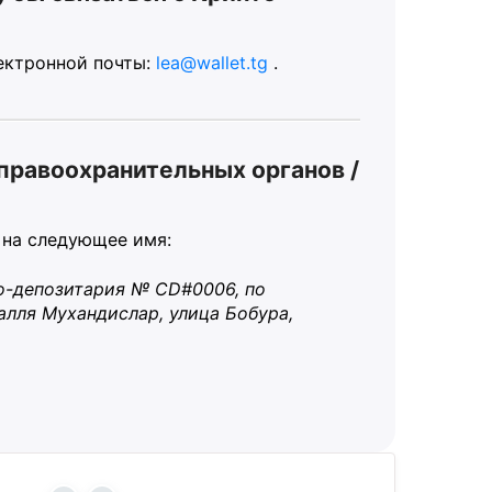
лектронной почты:
lea@wallet.tg
.
 правоохранительных органов /
на следующее имя:
о-депозитария
№ CD#0006,
по
алля Мухандислар, улица Бобура,