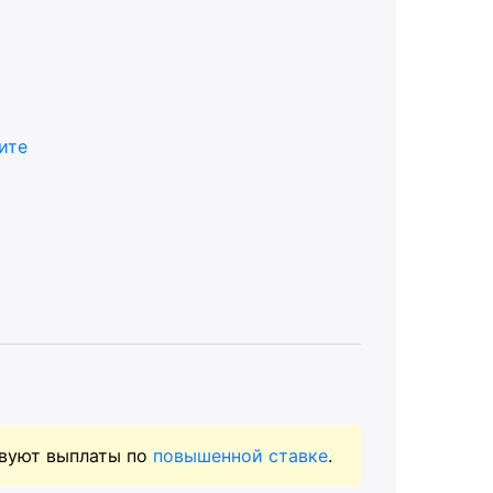
ите
твуют выплаты по
повышенной ставке
.