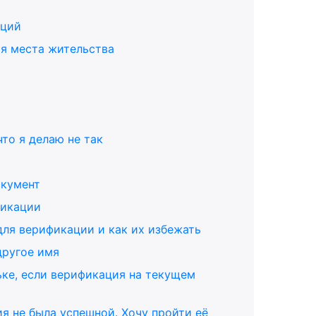
кций
я места жительства
то я делаю не так
окумент
фикации
для верификации и как их избежать
другое имя
ьке, если верификация на текущем
ия не была успешной. Хочу пройти её