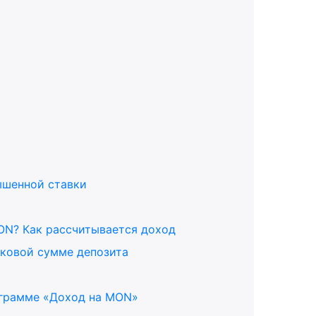
ышенной ставки
MON? Как рассчитывается доход
аковой сумме депозита
ограмме «Доход на MON»