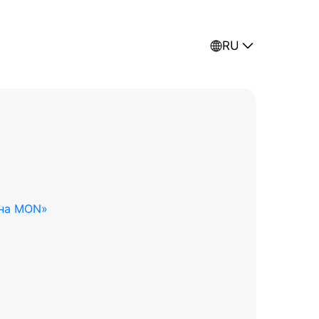
RU
 на MON»