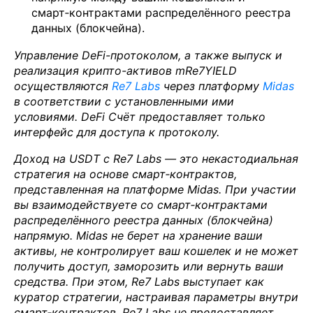
смарт‑контрактами распределённого реестра
данных (блокчейна).
Управление DeFi-протоколом, а также выпуск и
реализация крипто-активов mRe7YIELD
осуществляются
Re7 Labs
через платформу
Midas
в соответствии с установленными ими
условиями. DeFi Счёт предоставляет только
интерфейс для доступа к протоколу.
Доход на USDT с Re7 Labs — это некастодиальная
стратегия на основе смарт‑контрактов,
представленная на платформе Midas. При участии
вы взаимодействуете со смарт‑контрактами
распределённого реестра данных (блокчейна)
напрямую. Midas не берет на хранение ваши
активы, не контролирует ваш кошелек и не может
получить доступ, заморозить или вернуть ваши
средства. При этом, Re7 Labs выступает как
куратор стратегии, настраивая параметры внутри
смарт‑контрактов. Re7 Labs не предоставляет