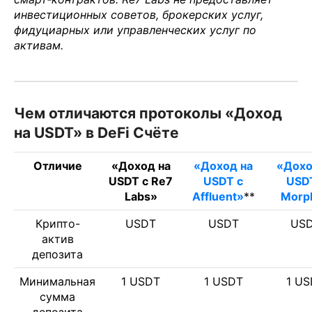
инвестиционных советов, брокерских услуг,
фидуциарных или управленческих услуг по
активам.
Чем отличаются протоколы «Доход
на USDT» в DeFi Счёте
Отличие
«Доход на
«Доход на
«Дохо
USDT c Re7
USDT c
USD
Labs»
Affluent»
**
Morp
Крипто-
USDT
USDT
US
актив
депозита
Минимальная
1 USDT
1 USDT
1 U
сумма