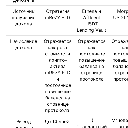
депозита
Источник
Стратегия
Ethena и
Mor
получения
mRe7YIELD
Affluent
USDT V
дохода
USDT
Lending Vault
Начисление
Отражается
Отражается
Отраж
дохода
как рост
как
ка
стоимости
постоянное
посто
крипто-
повышение
повыш
актива
баланса на
баланс
mRE7YIELD
странице
стра
и
протокола
прото
постоянное
повышение
баланса на
странице
протокола
1)
Мгнов
Вывод
До 14 дней
Стандартный
выв
средств