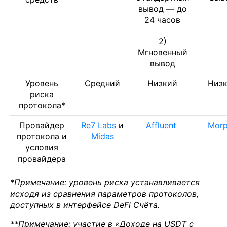
вывод — до
24 часов
2)
Мгновенный
вывод
Уровень
Средний
Низкий
Низ
риска
протокола*
Провайдер
Re7 Labs
и
Affluent
Mor
протокола и
Midas
условия
провайдера
*Примечание: уровень риска устанавливается
исходя из сравнения параметров протоколов,
доступных в интерфейсе DeFi Счёта.
**Примечание: участие в «Доходе на USDT с