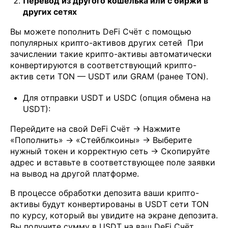
Перевод из другого кошелька или с биржи в
других сетях
Вы можете пополнить DeFi Счёт с помощью
популярных крипто-активов других сетей При
зачислении такие крипто-активы автоматически
конвертируются в соответствующий крипто-
актив сети TON — USDT или GRAM (ранее TON).
Для отправки USDT и USDC (опция обмена на
USDT):
Перейдите на свой DeFi Счёт → Нажмите
«Пополнить» → «Стейблкоины» → Выберите
нужный токен и корректную сеть → Скопируйте
адрес и вставьте в соответствующее поле заявки
на вывод на другой платформе.
В процессе обработки депозита ваши крипто-
активы будут конвертированы в USDT сети TON
по курсу, который вы увидите на экране депозита.
Вы получите сумму в USDT на ваш DeFi Счёт.